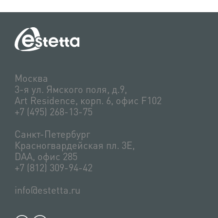
Москва
3-я ул. Ямского поля, д.9,
Art Residence, корп. 6, офис F102
+7 (495) 268-13-75
Санкт-Петербург
Красногвардейская пл. 3Е,
DAA, офис 285
+7 (812) 309-94-42
info@estetta.ru