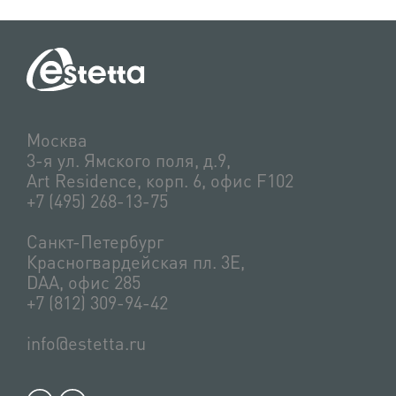
Москва
3-я ул. Ямского поля, д.9,
Art Residence, корп. 6, офис F102
+7 (495) 268-13-75
Санкт-Петербург
Красногвардейская пл. 3Е,
DAA, офис 285
+7 (812) 309-94-42
info@estetta.ru