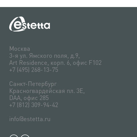
Москва
3-я ул. Ямского поля, д.9,
Art Residence, корп. 6, офис F102
+7 (495) 268-13-75
Санкт-Петербург
Красногвардейская пл. 3Е,
DAA, офис 285
+7 (812) 309-94-42
info@estetta.ru